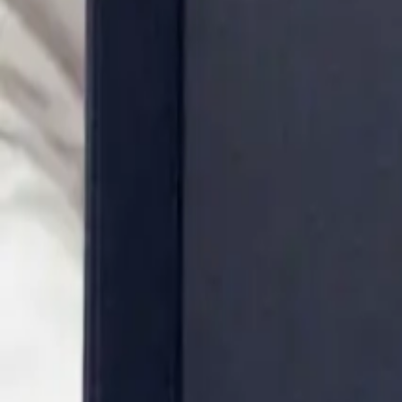
Ajouter au panier
Sorbet
Citron
95
MAD ·
175
MAD
Ajouter au panier
Sorbet
Chocolat Noir
95
MAD ·
175
MAD