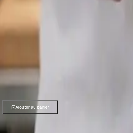
Sorbet
Orange
95
MAD ·
175
MAD
Ajouter au panier
Sorbet
Orange Sanguine
95
MAD ·
175
MAD
Ajouter au panier
Sorbets Artisanaux à Marrake