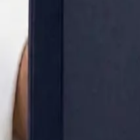
Ajouter au panier
Sorbet
Framboise
95
MAD ·
175
MAD
Ajouter au panier
Sorbet
Fruit de la Passion
95
MAD ·
175
MAD
Ajouter au panier