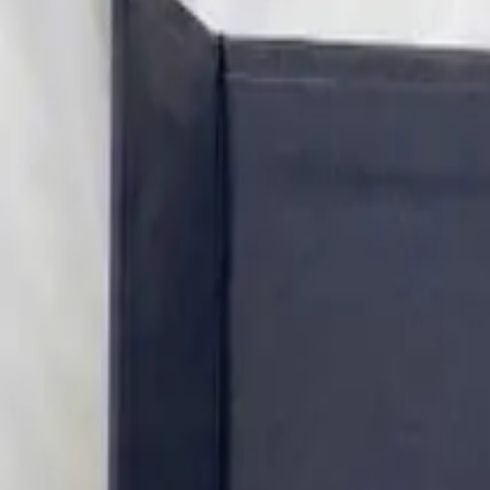
Filtres
Recherche
Trier par
Par défaut
Nom A → Z
Nom Z → A
Prix croissant
Prix décrois
Prix
Tous les prix
Moins de 200 MAD
200 MAD et plus
Collection
Créations Signature uniquement
Exclure les allergènes
Masquer les produits contenant :
Gluten
Arachides
Sésame
Fruits à coque
Voir les résultats
Sorbet
Basilic